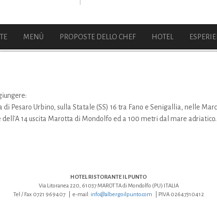
TE
MENÙ
PROPOSTE DELLO CHEF
HOTEL
ESPERI
ggiungere:
a di Pesaro Urbino, sulla Statale (SS) 16 tra Fano e Senigallia, nelle Mar
 dell'A 14 uscita Marotta di Mondolfo ed a 100 metri dal mare adriatico.
HOTEL RISTORANTE IL PUNTO
Via Litoranea 220, 61037 MAROTTA di Mondolfo (PU) ITALIA
Tel / Fax 0721 969407
|
e-mail:
info@albergoilpunto.com
|
PIVA 02647310412