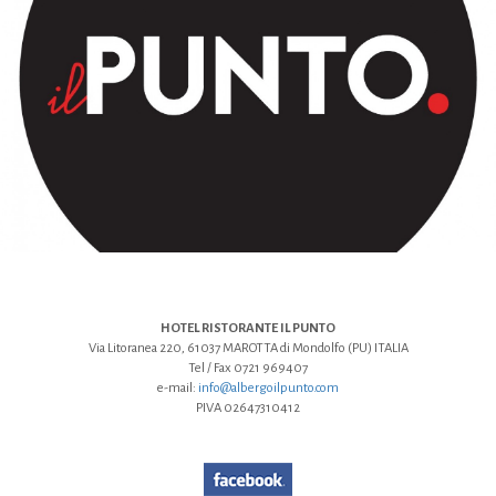
HOTEL RISTORANTE IL PUNTO
Via Litoranea 220, 61037 MAROTTA di Mondolfo (PU) ITALIA
Tel / Fax 0721 969407
e-mail:
info@albergoilpunto.com
PIVA 02647310412