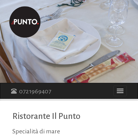
0721969407
Toggle
navigati
Ristorante Il Punto
Specialità di mare