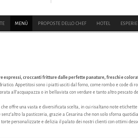
TE
MENÙ
PROPOSTE DELLO CHEF
HOTEL
ESPERI
e espressi, croccanti fritture dalle perfette panature, freschi e colorati 
adriatico. Appetitosi sono i piatti usciti dal forno, come rombo e code di
rata all’acquapazza o in bellavista con verdure e tanto altro pescato de
che offre una vasta e diversificata scelta, in cui risaltano note etichette 
 è senz’altro la pasticceria, grazie a Cesarina che non solo sforna quoti
rte personalizzate e delizia il palato dei nostri clienti con ottimi desse