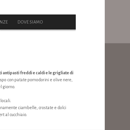
ENZE
DOVE SIAMO
antipasti freddi e caldi e le grigliate di
 rospo con patate pomodorini e olive nere,
l giorno.
locali.
dianamente ciambelle, crostate e dolci
rt al cucchiaio.